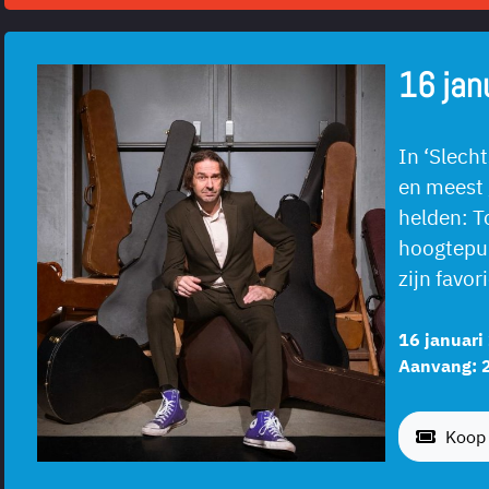
16 jan
In ‘Slecht
en meest 
helden: T
hoogtepun
zijn favo
16 januari
Aanvang: 
Koop 