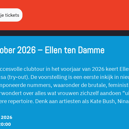
je tickets
ober 2026 – Ellen ten Damme
ccesvolle clubtour in het voorjaar van 2026 keert Ell
a (try-out). De voorstelling is een eerste inkijk in 
mponeerde nummers, waaronder de brutale, feministis
wondert over alles wat vrouwen zichzelf aandoen “ui
ere repertoire. Denk aan artiesten als Kate Bush, Nin
r 2026
20:00