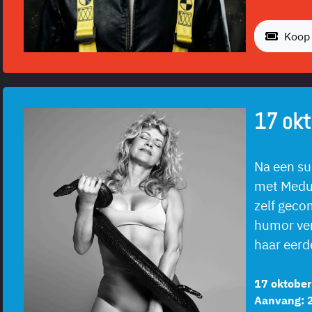
Koop 
17 okt
Na een su
met Medus
zelf geco
humor ver
haar eerd
17 oktobe
Aanvang: 