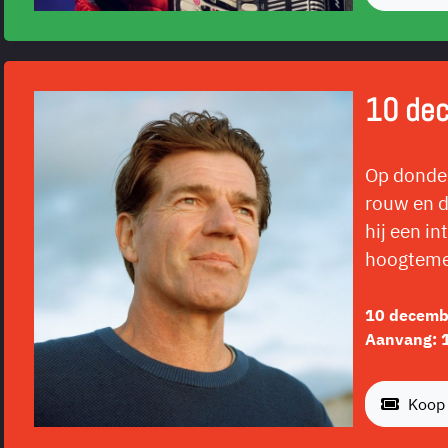
10 de
Op donder
rouw en d
hij een i
hoogtemet
10 decemb
Aanvang: 
Koop 