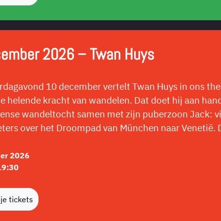
cember 2026 – Twan Huys
dagavond 10 december vertelt Twan Huys in ons thea
e helende kracht van wandelen. Dat doet hij aan hand
ntense wandeltocht samen met zijn puberzoon Jack: v
ers over het Droompad van München naar Venetië. D
er 2026
19:30
je tickets