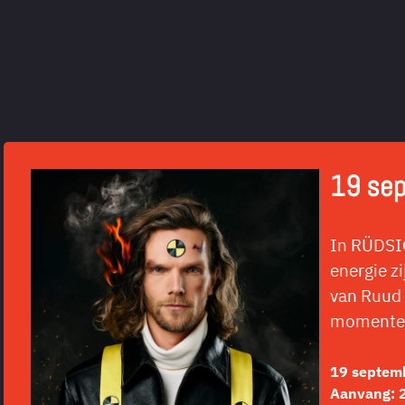
19 se
In RÜDSIC
energie z
van Ruud 
momenten 
19 septem
Aanvang: 