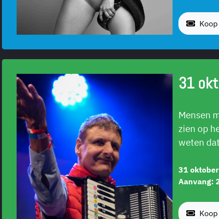
Koop 
31 okt
Mensen me
zien op he
weten dat
31 oktobe
Aanvang: 
Koop 