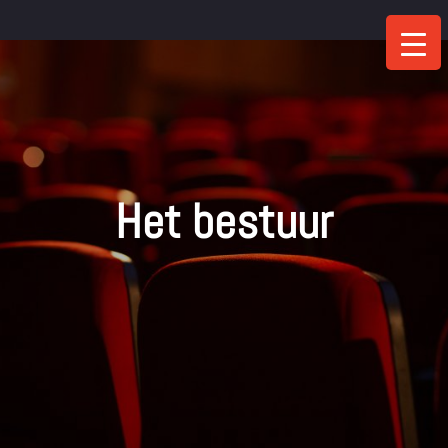
Ga
naar
de
inhoud
Het bestuur