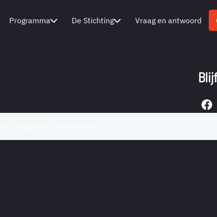
Programma
De Stichting
Vraag en antwoord
Bli
ing
|
Algemene voorwaarden