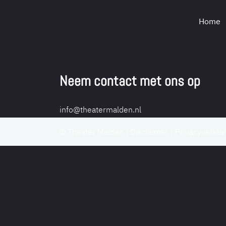
Home
Ga
naar
de
Neem contact met ons op
inhoud
info@theatermalden.nl
© Theater Malden |
Disclaimer
|
Privacyverklar